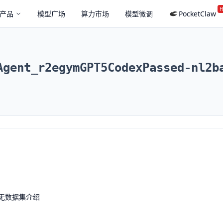
H
产品
模型广场
算力市场
模型微调
PocketClaw
Agent_r2egymGPT5CodexPassed-nl2b
无数据集介绍