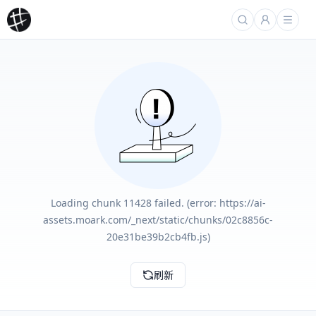
Loading chunk 11428 failed. (error: https://ai-
assets.moark.com/_next/static/chunks/02c8856c-
20e31be39b2cb4fb.js)
刷新