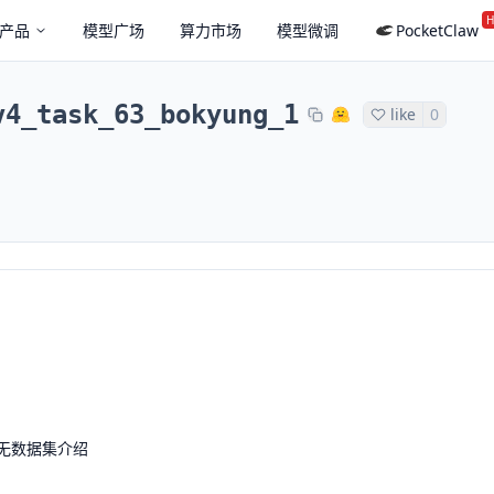
H
产品
模型广场
算力市场
模型微调
PocketClaw
v4_task_63_bokyung_1
like
0
无数据集介绍