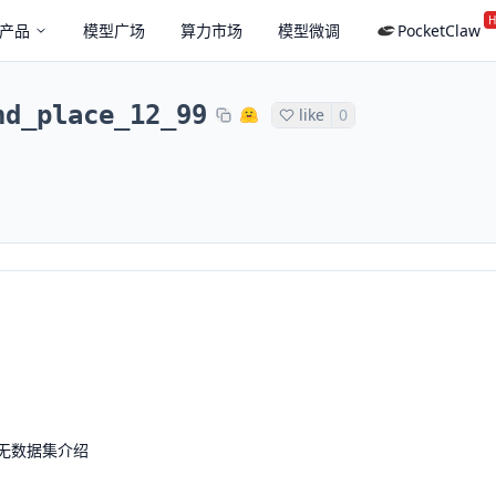
H
产品
模型广场
算力市场
模型微调
PocketClaw
nd_place_12_99
like
0
无数据集介绍