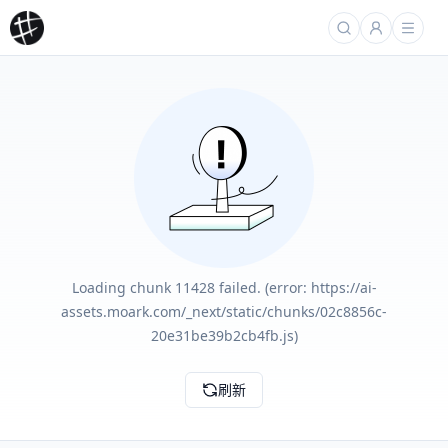
Loading chunk 11428 failed. (error: https://ai-
assets.moark.com/_next/static/chunks/02c8856c-
20e31be39b2cb4fb.js)
刷新