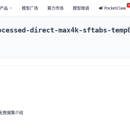
H
产品
模型广场
算力市场
模型微调
PocketClaw
ocessed-direct-max4k-sftabs-temp
无数据集介绍