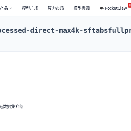
H
产品
模型广场
算力市场
模型微调
PocketClaw
ocessed-direct-max4k-sftabsfullp
无数据集介绍