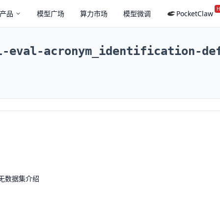
H
产品
模型广场
算力市场
模型微调
PocketClaw
l-eval-acronym_identification-de
无数据集介绍