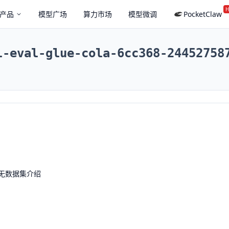
H
产品
模型广场
算力市场
模型微调
PocketClaw
l-eval-glue-cola-6cc368-24452758
无数据集介绍