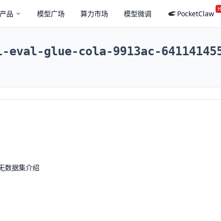
H
产品
模型广场
算力市场
模型微调
PocketClaw
l-eval-glue-cola-9913ac-64114145
无数据集介绍