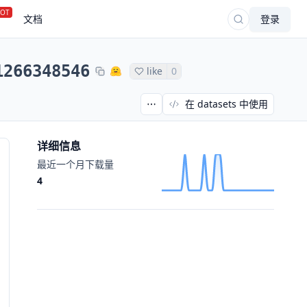
OT
文档
登录
1266348546
like
0
在 datasets 中使用
详细信息
最近一个月下载量
4