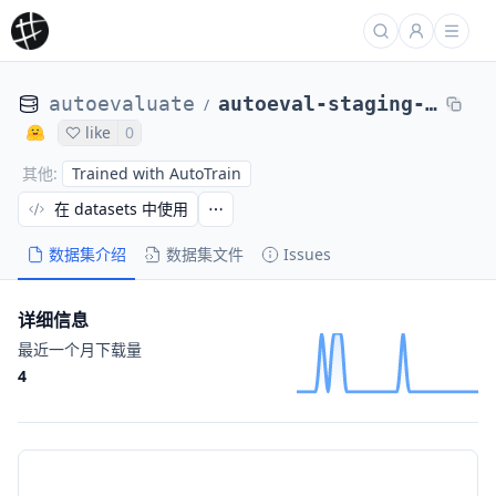
autoevaluate
autoeval-staging-eval-autoevaluate__zero-shot-classification-sample-autoevalu-40d85c-155
/
like
0
Trained with AutoTrain
其他
:
在 datasets 中使用
数据集介绍
数据集文件
Issues
详细信息
最近一个月下载量
4