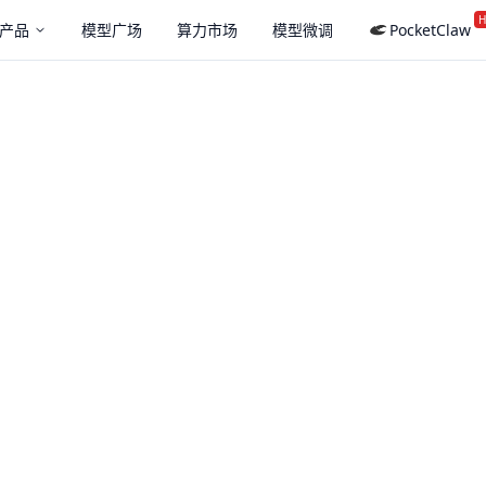
H
产品
模型广场
算力市场
模型微调
PocketClaw