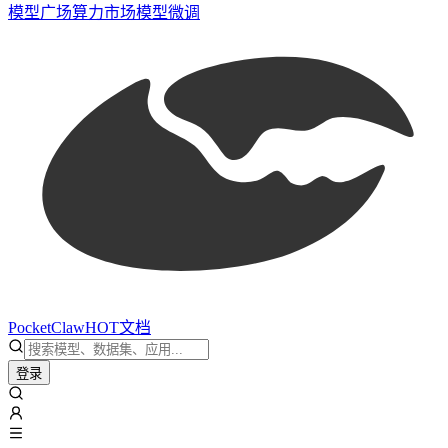
模型广场
算力市场
模型微调
PocketClaw
HOT
文档
登录