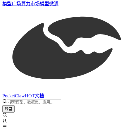
模型广场
算力市场
模型微调
PocketClaw
HOT
文档
登录