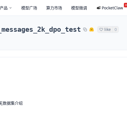
H
产品
模型广场
算力市场
模型微调
PocketClaw
_messages_2k_dpo_test
like
0
无数据集介绍