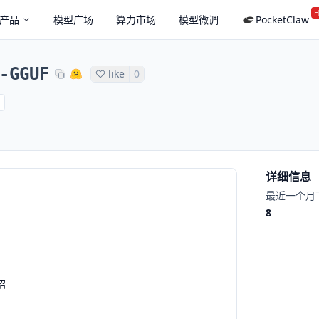
H
产品
模型广场
算力市场
模型微调
PocketClaw
-GGUF
like
0
详细信息
最近一个月
8
绍