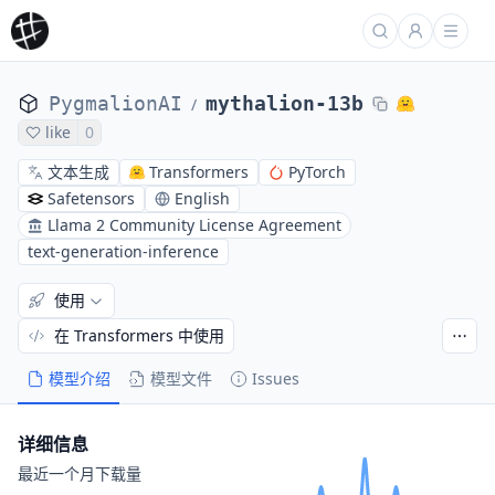
PygmalionAI
mythalion-13b
/
like
0
文本生成
Transformers
PyTorch
Safetensors
English
Llama 2 Community License Agreement
text-generation-inference
使用
在 Transformers 中使用
模型介绍
模型文件
Issues
详细信息
最近一个月下载量