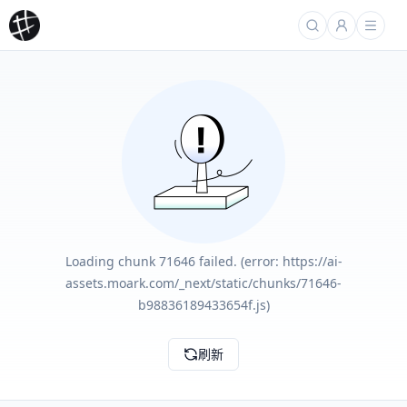
Loading chunk 71646 failed. (error: https://ai-
assets.moark.com/_next/static/chunks/71646-
b98836189433654f.js)
刷新