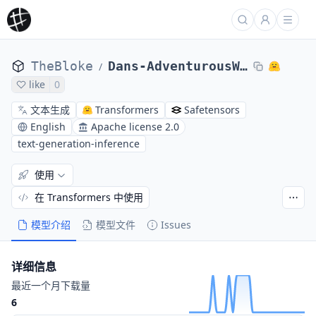
TheBloke
Dans-AdventurousWinds-Mk2-7B-AWQ
/
like
0
文本生成
Transformers
Safetensors
English
Apache license 2.0
text-generation-inference
使用
在 Transformers 中使用
模型介绍
模型文件
Issues
详细信息
最近一个月下载量
6