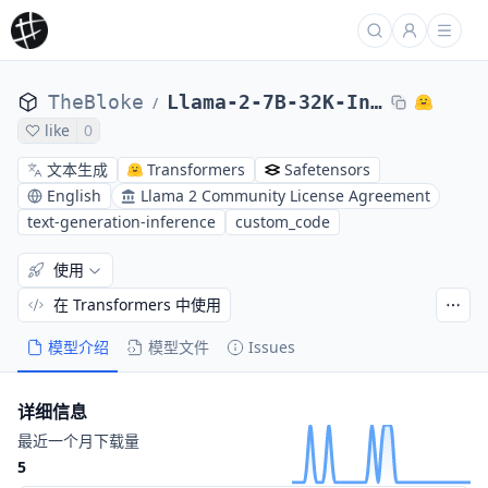
TheBloke
Llama-2-7B-32K-Instruct-AWQ
/
like
0
文本生成
Transformers
Safetensors
English
Llama 2 Community License Agreement
text-generation-inference
custom_code
使用
在 Transformers 中使用
模型介绍
模型文件
Issues
详细信息
最近一个月下载量
5