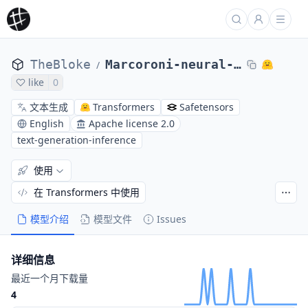
TheBloke
Marcoroni-neural-chat-7B-v1-GPTQ
/
like
0
文本生成
Transformers
Safetensors
English
Apache license 2.0
text-generation-inference
使用
在 Transformers 中使用
模型介绍
模型文件
Issues
详细信息
最近一个月下载量
4