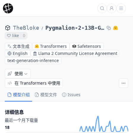
TheBloke
Pygmalion-2-13B-GPTQ
/
like
0
文本生成
Transformers
Safetensors
English
Llama 2 Community License Agreement
text-generation-inference
使用
在 Transformers 中使用
模型介绍
模型文件
Issues
详细信息
最近一个月下载量
18