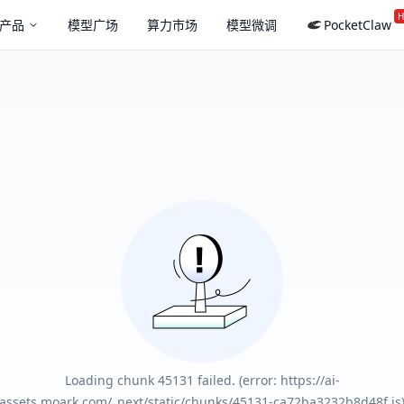
H
产品
模型广场
算力市场
模型微调
PocketClaw
Loading chunk 45131 failed. (error: https://ai-
assets.moark.com/_next/static/chunks/45131-ca72ba3232b8d48f.js