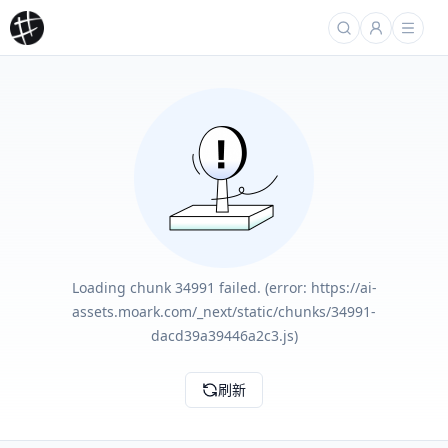
Loading chunk 34991 failed. (error: https://ai-
assets.moark.com/_next/static/chunks/34991-
dacd39a39446a2c3.js)
刷新