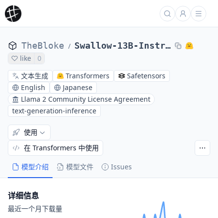
TheBloke
Swallow-13B-Instruct-GPTQ
/
like
0
文本生成
Transformers
Safetensors
English
Japanese
Llama 2 Community License Agreement
text-generation-inference
使用
在 Transformers 中使用
模型介绍
模型文件
Issues
详细信息
最近一个月下载量