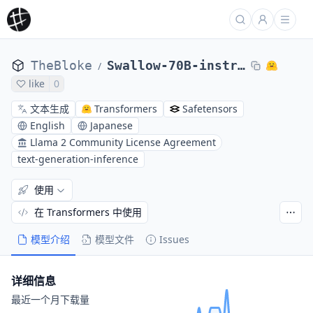
TheBloke
Swallow-70B-instruct-AWQ
/
like
0
文本生成
Transformers
Safetensors
English
Japanese
Llama 2 Community License Agreement
text-generation-inference
使用
在 Transformers 中使用
模型介绍
模型文件
Issues
详细信息
最近一个月下载量