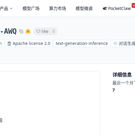
H
产品
模型广场
算力市场
模型微调
PocketClaw
-AWQ
like
0
h
Apache license 2.0
text-generation-inference
对话生
详细信息
最近一个月
7
绍