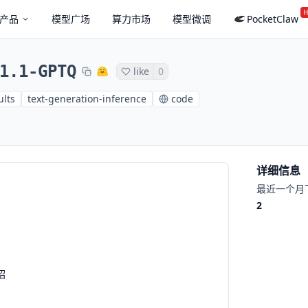
H
产品
模型广场
算力市场
模型微调
PocketClaw
1.1-GPTQ
like
0
ults
text-generation-inference
code
详细信息
最近一个月
2
绍