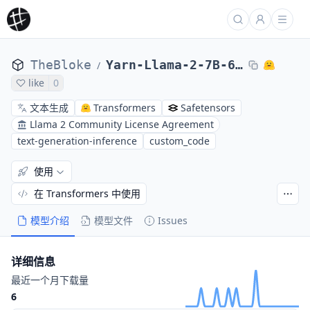
TheBloke
Yarn-Llama-2-7B-64K-AWQ
/
like
0
文本生成
Transformers
Safetensors
Llama 2 Community License Agreement
text-generation-inference
custom_code
使用
在 Transformers 中使用
模型介绍
模型文件
Issues
详细信息
最近一个月下载量
6