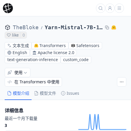
TheBloke
Yarn-Mistral-7B-128k-AWQ
/
like
0
文本生成
Transformers
Safetensors
English
Apache license 2.0
text-generation-inference
custom_code
使用
在 Transformers 中使用
模型介绍
模型文件
Issues
详细信息
最近一个月下载量
3