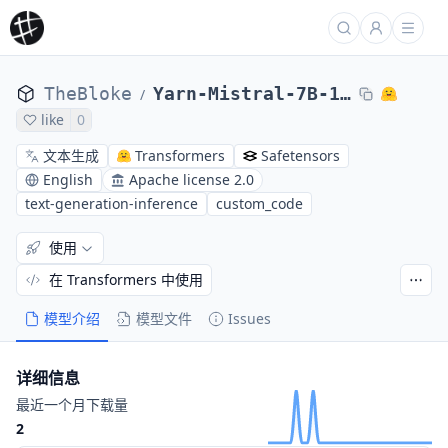
TheBloke
Yarn-Mistral-7B-128k-GPTQ
/
like
0
文本生成
Transformers
Safetensors
English
Apache license 2.0
text-generation-inference
custom_code
使用
在 Transformers 中使用
模型介绍
模型文件
Issues
详细信息
最近一个月下载量
2