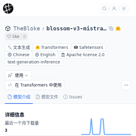
TheBloke
blossom-v3-mistral-7B-GPTQ
/
like
0
文本生成
Transformers
Safetensors
Chinese
English
Apache license 2.0
text-generation-inference
使用
在 Transformers 中使用
模型介绍
模型文件
Issues
详细信息
最近一个月下载量
3