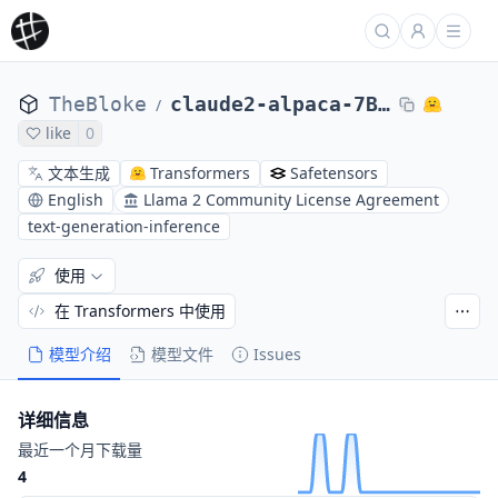
TheBloke
claude2-alpaca-7B-AWQ
/
like
0
文本生成
Transformers
Safetensors
English
Llama 2 Community License Agreement
text-generation-inference
使用
在 Transformers 中使用
模型介绍
模型文件
Issues
详细信息
最近一个月下载量
4