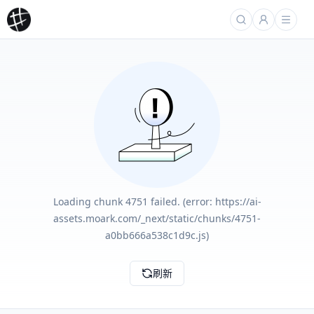
Loading chunk 4751 failed. (error: https://ai-
assets.moark.com/_next/static/chunks/4751-
a0bb666a538c1d9c.js)
刷新