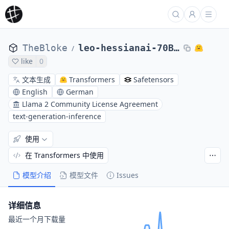
TheBloke
leo-hessianai-70B-GPTQ
/
like
0
文本生成
Transformers
Safetensors
English
German
Llama 2 Community License Agreement
text-generation-inference
使用
在 Transformers 中使用
模型介绍
模型文件
Issues
详细信息
最近一个月下载量