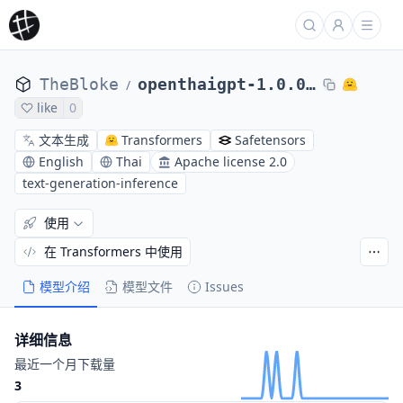
TheBloke
openthaigpt-1.0.0-beta-13B-chat-GPTQ
/
like
0
文本生成
Transformers
Safetensors
English
Thai
Apache license 2.0
text-generation-inference
使用
在 Transformers 中使用
模型介绍
模型文件
Issues
详细信息
最近一个月下载量
3