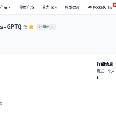
H
产品
模型广场
算力市场
模型微调
PocketClaw
s-GPTQ
like
0
详细信息
最近一个月
8
绍