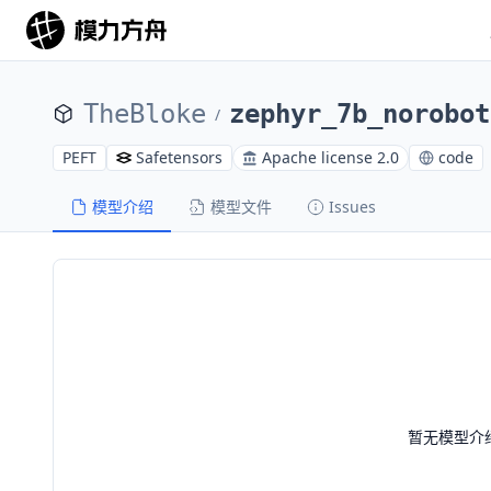
TheBloke
zephyr_7b_norobot
/
PEFT
Safetensors
Apache license 2.0
code
模型介绍
模型文件
Issues
暂无模型介