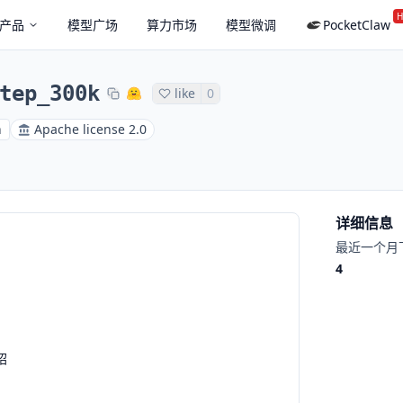
H
产品
模型广场
算力市场
模型微调
PocketClaw
tep_300k
like
0
h
Apache license 2.0
详细信息
最近一个月
4
绍