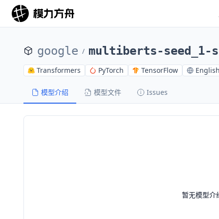
google
multiberts-seed_1-s
/
Transformers
PyTorch
TensorFlow
Englis
模型介绍
模型文件
Issues
暂无模型介