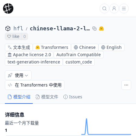
hfl
chinese-llama-2-lora-7b-64k
/
like
0
文本生成
Transformers
Chinese
English
Apache license 2.0
AutoTrain Compatible
text-generation-inference
custom_code
使用
在 Transformers 中使用
模型介绍
模型文件
Issues
详细信息
最近一个月下载量
1