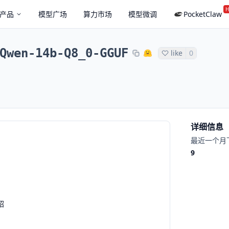
H
产品
模型广场
算力市场
模型微调
PocketClaw
Qwen-14b-Q8_0-GGUF
like
0
详细信息
最近一个月
9
绍