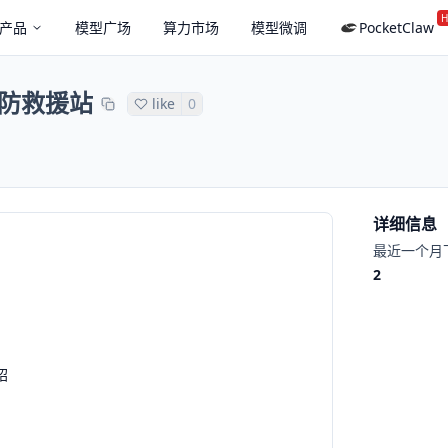
H
产品
模型广场
算力市场
模型微调
PocketClaw
防救援站
like
0
详细信息
最近一个月
2
绍