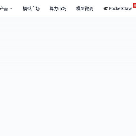
H
产品
模型广场
算力市场
模型微调
PocketClaw