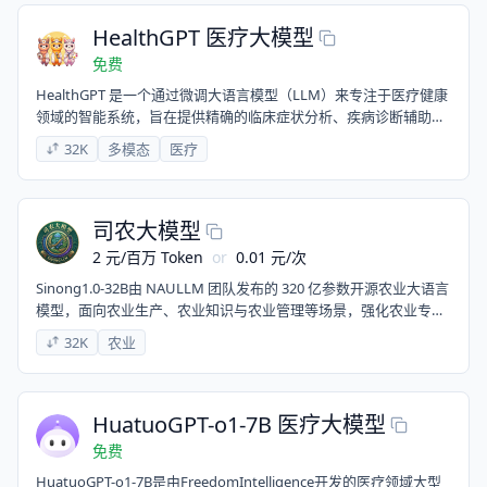
HealthGPT 医疗大模型
免费
HealthGPT 是一个通过微调大语言模型（LLM）来专注于医疗健康
领域的智能系统，旨在提供精确的临床症状分析、疾病诊断辅助、
治疗建议以及个性化健康咨询，结合医学文献和临床数据进行专业
32K
多模态
医疗
化的知识推理与分析。​该项目由浙江大学、南京大学、浙江大学医
学院附属第二医院和新加坡国立大学的研究人员联合开发。
HealthGPT 给出的答案仅供参考，不能替代专业医生的诊断治
疗！！！
司农大模型
2
元
/
百万 Token
or
0.01
元
/
次
Sinong1.0-32B由 NAULLM 团队发布的 320 亿参数开源农业大语言
模型，面向农业生产、农业知识与农业管理等场景，强化农业专业
语义理解、领域知识问答与指令跟随能力，适合农业智能应用与行
32K
农业
业级落地。
HuatuoGPT-o1-7B 医疗大模型
免费
HuatuoGPT-o1-7B是由FreedomIntelligence开发的医疗领域大型