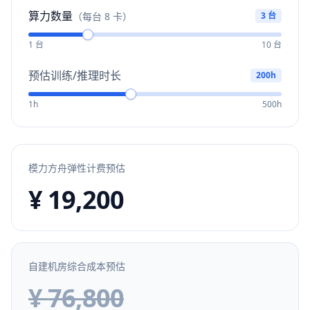
算力数量
（每台 8 卡）
3
台
1 台
10 台
预估训练/推理时长
200
h
1h
500h
模力方舟弹性计费预估
¥
19,200
自建机房综合成本预估
¥
76,800