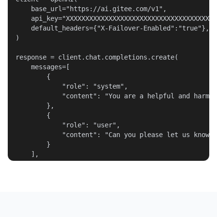
	base_url="https://ai.gitee.com/v1",

	api_key="XXXXXXXXXXXXXXXXXXXXXXXXXXXXXXXXXXXXXXXX",

	default_headers={"X-Failover-Enabled":"true"},

)

response = client.chat.completions.create(

	messages=[

		{

			"role": "system",

			"content": "You are a helpful and harmless assistant. You should think step-by-step."

		},

		{

			"role": "user",

			"content": "Can you please let us know more details about your "

		}

	],

	model="GLM-5",

	stream=True,

	max_tokens=1024,

	temperature=0.7,

	top_p=0.7,

	extra_body={
