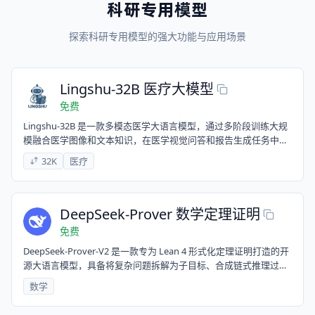
科研专用模型
		"top_k": 50,

	},

	frequency_penalty=1,

探索科研专用模型的强大功能与应用场景
)
Lingshu-32B 医疗大模型
免费
Lingshu‑32B 是一款多模态医学大语言模型，通过多阶段训练大规
模融合医学图像和文本知识，在医学视觉问答和报告生成任务中实
现开源 SOTA 表现，甚至超过 GPT-4.1 和 Claude Sonnet 4
32K
医疗
DeepSeek-Prover 数学定理证明
免费
DeepSeek-Prover-V2 是一款专为 Lean 4 形式化定理证明打造的开
源大语言模型，具备将复杂问题拆解为子目标、合成链式推理过程
的能力。模型通过 DeepSeek-V3 驱动的递归证明管线进行冷启动
数学
训练，融合非形式与形式数学推理，显著提升了定理证明效率与泛
化能力。