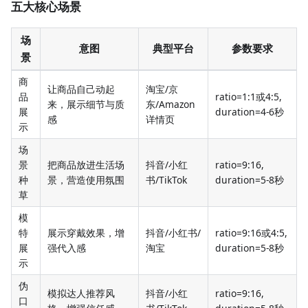
五大核心场景
场
意图
典型平台
参数要求
景
商
让商品自己动起
淘宝/京
品
ratio=1:1或4:5,
来，展示细节与质
东/Amazon
展
duration=4-6秒
感
详情页
示
场
景
把商品放进生活场
抖音/小红
ratio=9:16,
种
景，营造使用氛围
书/TikTok
duration=5-8秒
草
模
特
展示穿戴效果，增
抖音/小红书/
ratio=9:16或4:5,
展
强代入感
淘宝
duration=5-8秒
示
伪
模拟达人推荐风
抖音/小红
ratio=9:16,
口