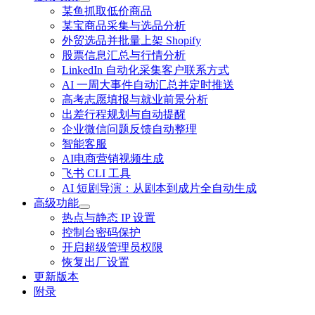
某鱼抓取低价商品
某宝商品采集与选品分析
外贸选品并批量上架 Shopify
股票信息汇总与行情分析
LinkedIn 自动化采集客户联系方式
AI 一周大事件自动汇总并定时推送
高考志愿填报与就业前景分析
出差行程规划与自动提醒
企业微信问题反馈自动整理
智能客服
AI电商营销视频生成
飞书 CLI 工具
AI 短剧导演：从剧本到成片全自动生成
高级功能
热点与静态 IP 设置
控制台密码保护
开启超级管理员权限
恢复出厂设置
更新版本
附录